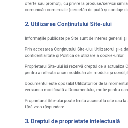
oferte sau promoții, cu privire la produse/servicii simi
comunicări comerciale (cercetări de piață și sondaje de
2. Utilizarea Conținutului Site-ului
Informațiile publicate pe Site sunt de interes general și s
Prin accesarea Conținutului Site-ului, Utilizatorul și-a da
confidențialitate și Politica de utilizare a cookie-urilor.
Proprietarul Site-ului își rezervă dreptul de a actualiza C
pentru a reflecta orice modificări ale modului și condiții
Documentul este opozabil Utilizatorilor de la momentul pu
versiunea modificată a Documentului, motiv pentru care
Proprietarul Site-ului poate limita accesul la site sau la 
fără vreo răspundere.
3. Dreptul de proprietate intelectuală