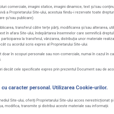
boluri comerciale, imagini statice, imagini dinamice, text și/sau conțin
ă a Proprietarului Site-ului, acestuia fiindu-i rezervate toate dreptur
are și/sau publicare).
ublicarea, transferul către terțe părți, modificarea și/sau alterarea, uti
text în afara Site-ului, îndepărtarea însemnelor care semnifică dreptu
 participarea la transferul, vânzarea, distribuția unor materiale realiza
ât cu acordul scris expres al Proprietarului Site-ului.
nut doar în scopuri personale sau non-comerciale, numai în cazul în c
.
opuri decât cele specificate expres prin prezentul Document sau de aco
r cu caracter personal. Utilizarea Cookie-urilor.
diul Site-ului, oferiți Proprietarului Site-ului acces nerestricționat și
ișa, modifica, transmite și distribui aceste materiale sau informații.