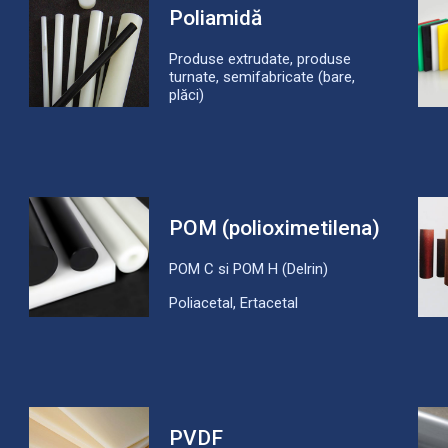
Poliamidă
Produse extrudate, produse
turnate, semifabricate (bare,
plăci)
POM (polioximetilena)
POM C si POM H (Delrin)
Poliacetal, Ertacetal
PVDF