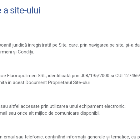
 a site-ului
nă juridică înregistrată pe Site, care, prin navigarea pe site, și-a d
rmeni și Condiții.
oe Fluoropolimeri SRL, identificată prin J08/195/2000 si CUI 127466
umită în acest Document Proprietarul Site-ului.
e sau altfel accesate prin utilizarea unui echipament electronic;
email sau orice alt mijloc de comunicare disponibil.
n email sau telefonic, conținând informații generale și tematice, cu pr