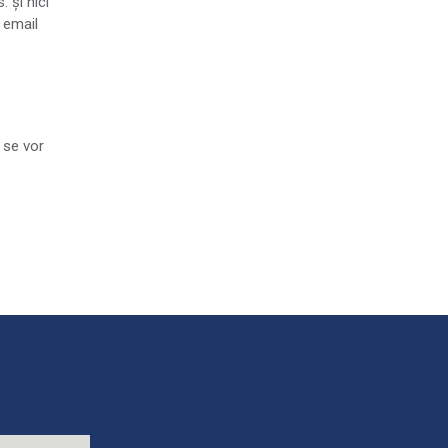
 și nici
 email
a se vor