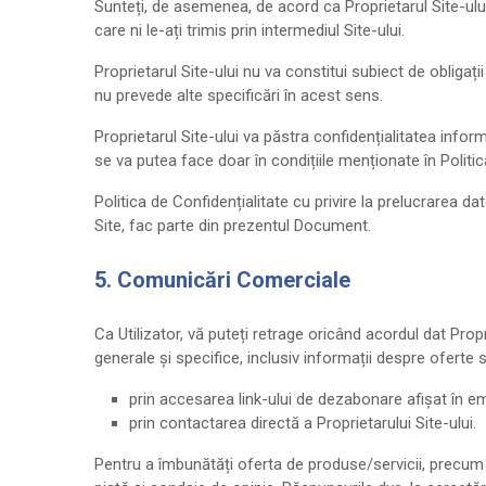
Sunteți, de asemenea, de acord ca Proprietarul Site-ului s
care ni le-ați trimis prin intermediul Site-ului.
Proprietarul Site-ului nu va constitui subiect de obligații
nu prevede alte specificări în acest sens.
Proprietarul Site-ului va păstra confidențialitatea inform
se va putea face doar în condițiile menționate în Politi
Politica de Confidențialitate cu privire la prelucrarea da
Site, fac parte din prezentul Document.
5. Comunicări Comerciale
Ca Utilizator, vă puteți retrage oricând acordul dat Pro
generale și specifice, inclusiv informații despre oferte s
prin accesarea link-ului de dezabonare afișat în ema
prin contactarea directă a Proprietarului Site-ului.
Pentru a îmbunătăți oferta de produse/servicii, precum 