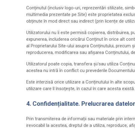
Conținutul (inclusiv logo-uri, reprezentări stilizate, sim
multimedia prezentate pe Site) este proprietatea exclusiv
obținute în mod direct sau indirect (prin licențe de utiliz
Utilizatorului nu îi este permisă copierea, distribuirea, p
expunerea, includerea oricărui Conținut în orice alt con
al Proprietarului Site-ului asupra Conținutului, precum și
reproducerea, modificarea sau afișarea Conținutului, dec
Utilizatorul poate copia, transfera și/sau utiliza Conți
acestea nu intră în conflict cu prevederile Documentului
Este interzisă orice utilizare a Conținutului în alte sc
utilizare care îl însoțește, în cazul în care acesta există.
4. Confidențialitate. Prelucrarea datelo
Prin transmiterea de informații sau materiale prin interme
irevocabil la acestea, dreptul de a utiliza, reproduce, af