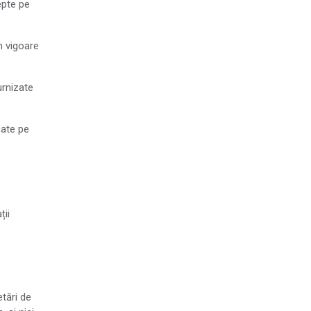
epte pe
în vigoare
urnizate
cate pe
ții
tări de