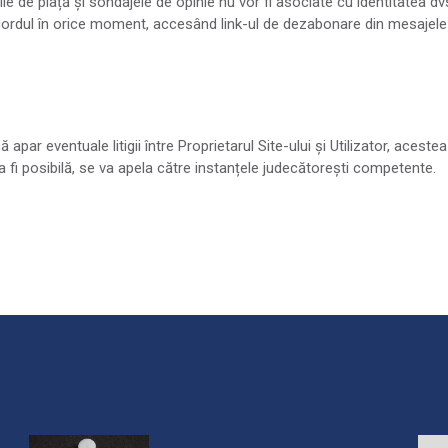
le de piață și sondajele de opinie nu vor fi asociate cu identitatea dvs.
 acordul în orice moment, accesând link-ul de dezabonare din mesajele
ar eventuale litigii între Proprietarul Site-ului și Utilizator, aceste
 fi posibilă, se va apela către instanțele judecătorești competente.