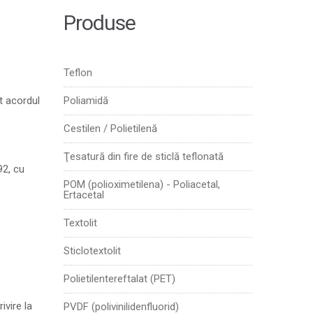
Produse
Teflon
at acordul
Poliamidă
Cestilen / Polietilenă
Ţesatură din fire de sticlă teflonată
92, cu
POM (polioximetilena) - Poliacetal,
Ertacetal
Textolit
Sticlotextolit
Polietilentereftalat (PET)
ivire la
PVDF (polivinilidenfluorid)