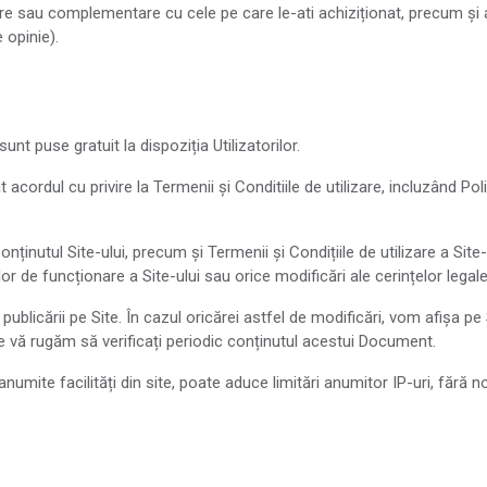
lare sau complementare cu cele pe care le-ati achiziționat, precum și 
 opinie).
unt puse gratuit la dispoziția Utilizatorilor.
t acordul cu privire la Termenii și Conditiile de utilizare, incluzând Pol
onținutul Site-ului, precum și Termenii și Condițiile de utilizare a Site-
lor de funcționare a Site-ului sau orice modificări ale cerințelor legale
blicării pe Site. În cazul oricărei astfel de modificări, vom afișa pe 
 vă rugăm să verificați periodic conținutul acestui Document.
anumite facilități din site, poate aduce limitări anumitor IP-uri, fără not