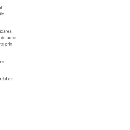
ut
ile
lizarea,
l de autor
te prin
are
rdul de