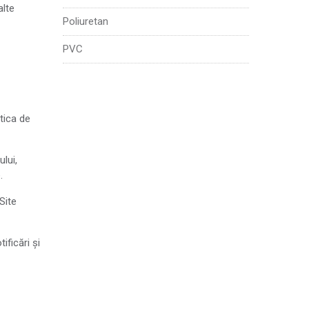
alte
Poliuretan
PVC
itica de
ului,
.
Site
ificări și