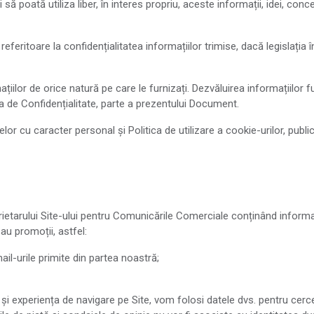
ă poată utiliza liber, în interes propriu, aceste informații, idei, conc
 referitoare la confidențialitatea informațiilor trimise, dacă legislația 
ațiilor de orice natură pe care le furnizați. Dezvăluirea informațiilor f
ca de Confidențialitate, parte a prezentului Document.
telor cu caracter personal și Politica de utilizare a cookie-urilor, publi
prietarului Site-ului pentru Comunicările Comerciale conținând informa
au promoții, astfel:
il-urile primite din partea noastră;
și experiența de navigare pe Site, vom folosi datele dvs. pentru cerce