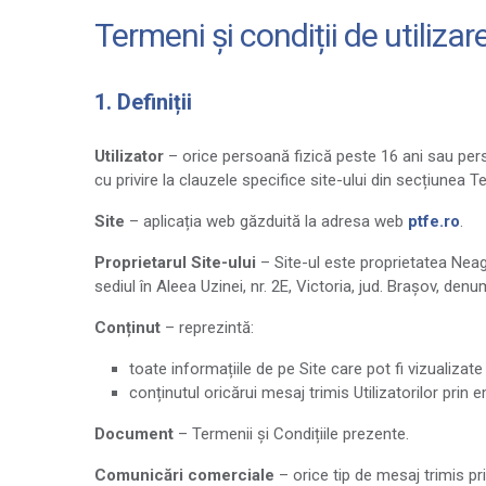
Termeni și condiții de utilizare
1. Definiții
Utilizator
– orice persoană fizică peste 16 ani sau persoa
cu privire la clauzele specifice site-ului din secțiunea Te
Site
– aplicația web găzduită la adresa web
ptfe.ro
.
Proprietarul Site-ului
– Site-ul este proprietatea Neag
sediul în Aleea Uzinei, nr. 2E, Victoria, jud. Brașov, den
Conținut
– reprezintă:
toate informațiile de pe Site care pot fi vizualizat
conținutul oricărui mesaj trimis Utilizatorilor prin 
Document
– Termenii și Condițiile prezente.
Comunicări comerciale
– orice tip de mesaj trimis pri