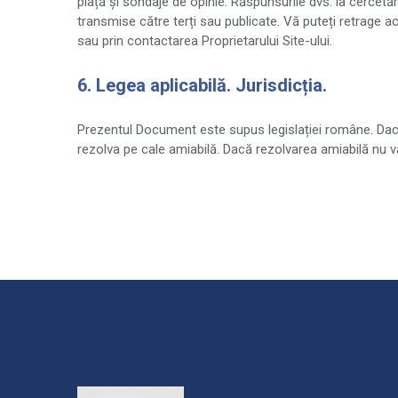
piață și sondaje de opinie. Răspunsurile dvs. la cercetări
transmise către terți sau publicate. Vă puteți retrage
sau prin contactarea Proprietarului Site-ului.
6. Legea aplicabilă. Jurisdicția.
Prezentul Document este supus legislației române. Dacă ap
rezolva pe cale amiabilă. Dacă rezolvarea amiabilă nu va