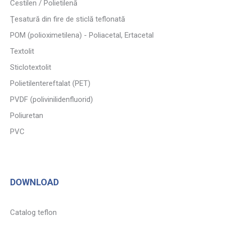
Cestilen / Polietilenă
Ţesatură din fire de sticlă teflonată
POM (polioximetilena) - Poliacetal, Ertacetal
Textolit
Sticlotextolit
Polietilentereftalat (PET)
PVDF (polivinilidenfluorid)
Poliuretan
PVC
DOWNLOAD
Catalog teflon