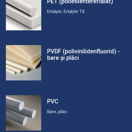
PET (polietilentereftalat)
Ertalyte, Ertalyte TX
PVDF (polivinilidenfluorid) -
bare și plăci
PVC
Bare, plăci