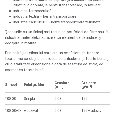
aluaturi, ciocolată, la benzi transportoare, în tăvi, etc.
industria farmaceutică
industria textilă – benzi transportoare
industria cauciucului - benzi transportoare teflonate
Ţesaturile cu un finisaj mai redus se pot folosi ca filtre sau, în
industria materialelor abrazive ca element de demulare şi
degajare în matriţe.
Prin calităţile teflonului care are un coeficient de frecare
foarte mic se obţine un produs cu antiaderenţă foarte bună şi
cu o stabilitate dimensională dată de ţesatura de sticlă, de
asemenea foarte bună.
Grosime
Greutate
Simbol
Felul țesăturii
(mm)
(g/m²)
108.08
Simplu
0.08
155
108.08AD
Adezivat
0.08
155 + adeziv