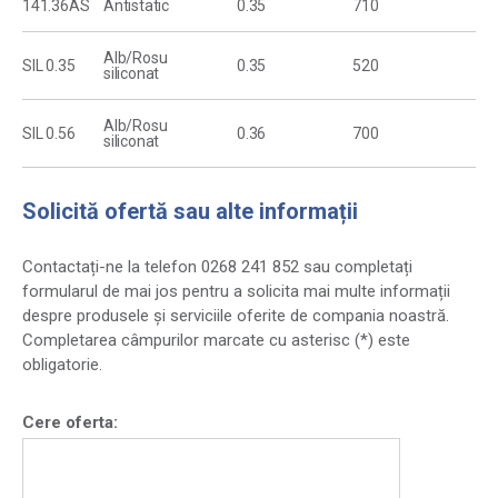
141.36AS
Antistatic
0.35
710
Alb/Rosu
SIL 0.35
0.35
520
siliconat
Alb/Rosu
SIL 0.56
0.36
700
siliconat
Solicită ofertă sau alte informații
Contactați-ne la telefon 0268 241 852 sau completați
formularul de mai jos pentru a solicita mai multe informații
despre produsele și serviciile oferite de compania noastră.
Completarea câmpurilor marcate cu asterisc (*) este
obligatorie.
Cere oferta: