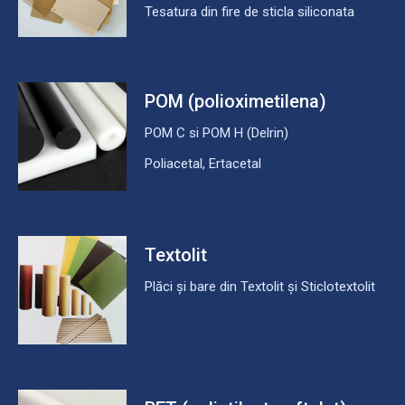
Tesatura din fire de sticla siliconata
POM (polioximetilena)
POM C si POM H (Delrin)
Poliacetal, Ertacetal
Textolit
Plăci și bare din Textolit și Sticlotextolit