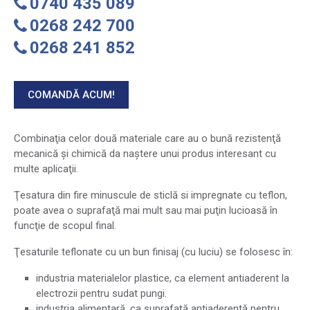
0740 435 089
0268 242 700
0268 241 852
COMANDĂ ACUM!
Combinaţia celor două materiale care au o bună rezistenţă
mecanică şi chimică da naştere unui produs interesant cu
multe aplicaţii.
Ţesatura din fire minuscule de sticlă si impregnate cu teflon,
poate avea o suprafaţă mai mult sau mai puţin lucioasă în
funcţie de scopul final.
Ţesaturile teflonate cu un bun finisaj (cu luciu) se folosesc în:
industria materialelor plastice, ca element antiaderent la
electrozii pentru sudat pungi.
industria alimentară, ca suprafaţă antiaderentă pentru