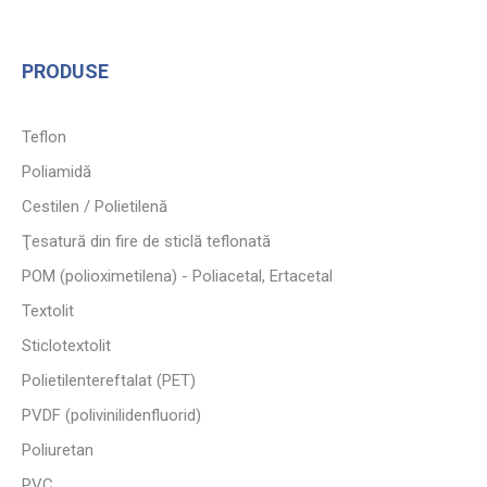
PRODUSE
Teflon
Poliamidă
Cestilen / Polietilenă
Ţesatură din fire de sticlă teflonată
POM (polioximetilena) - Poliacetal, Ertacetal
Textolit
Sticlotextolit
Polietilentereftalat (PET)
PVDF (polivinilidenfluorid)
Poliuretan
PVC