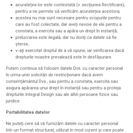
acuratețea lor este contestată (v. secțiunea Rectificare),
pentru a ne permite să verificăm acuratețea acestora;
acestea nu mai sunt necesare pentru scopurile pentru
care au fost colectate, dar aveți nevoie de ele pentru a
constata, a exercita sau a apăra un drept în instanță;
prelucrarea este ilegală, dar nu doriți ca datele să fie
șterse;
v-ați exercitat dreptul de a vă opune, iar verificarea dacă
drepturile noastre prevalează este în desfășurare.
Putem continua să folosim datele Dvs. cu caracter personal
în urma unei solicitări de restricționare dacă avem
consimțământul Dvs., sau pentru a constata, exercita sau
asigura apărarea unui drept în instanță sau pentru a proteja
drepturile Integral Design sau ale altei persoane fizice sau
juridice.
Portabilitatea datelor
Ne puteți cere să vă furnizăm datele cu caracter personal
într-un format structurat, utilizat în mod curent și care poate