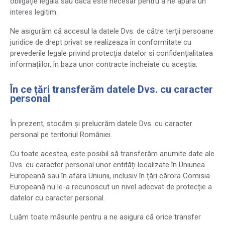
obligație legală sau dacă este necesar pentru a ne apăra un
interes legitim.
Ne asigurăm că accesul la datele Dvs. de către terții persoane
juridice de drept privat se realizeaza în conformitate cu
prevederile legale privind protecția datelor si confidențialitatea
informațiilor, în baza unor contracte încheiate cu aceștia.
În ce țări transferăm datele Dvs. cu caracter
personal
În prezent, stocăm și prelucrăm datele Dvs. cu caracter
personal pe teritoriul României.
Cu toate acestea, este posibil să transferăm anumite date ale
Dvs. cu caracter personal unor entități localizate în Uniunea
Europeană sau în afara Uniunii, inclusiv în țări cărora Comisia
Europeană nu le-a recunoscut un nivel adecvat de protecție a
datelor cu caracter personal.
Luăm toate măsurile pentru a ne asigura că orice transfer