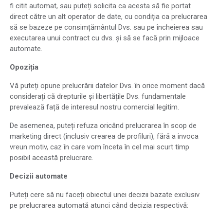
fi citit automat, sau puteți solicita ca acesta să fie portat
direct către un alt operator de date, cu condiția ca prelucrarea
să se bazeze pe consimțământul Dvs. sau pe încheierea sau
executarea unui contract cu dvs. și să se facă prin mijloace
automate.
Opoziția
Vă puteți opune prelucrării datelor Dvs. în orice moment dacă
considerați că drepturile și libertățile Dvs. fundamentale
prevalează față de interesul nostru comercial legitim.
De asemenea, puteți refuza oricând prelucrarea în scop de
marketing direct (inclusiv crearea de profiluri), fără a invoca
vreun motiv, caz în care vom înceta în cel mai scurt timp
posibil această prelucrare.
Decizii automate
Puteți cere să nu faceți obiectul unei decizii bazate exclusiv
pe prelucrarea automată atunci când decizia respectivă: