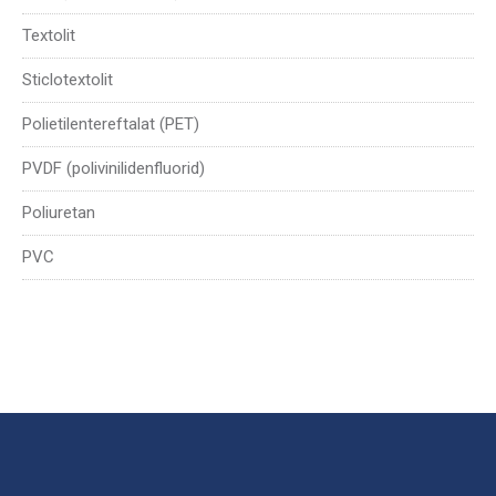
Textolit
Sticlotextolit
Polietilentereftalat (PET)
PVDF (polivinilidenfluorid)
Poliuretan
PVC