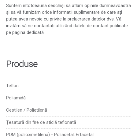
Suntem întotdeauna deschiși să aflăm opiniile dumneavoastră
și să vă furnizăm orice informații suplimentare de care ați
putea avea nevoie cu privire la prelucrarea datelor dvs. Vă
invităm să ne contactați utilizând datele de contact publicate
pe pagina dedicată.
Produse
Teflon
Poliamidă
Cestilen / Polietilenă
Ţesatură din fire de sticlă teflonată
POM (polioximetilena) - Poliacetal, Ertacetal