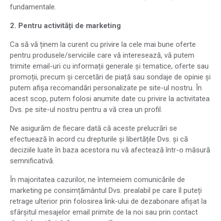
fundamentale.
2. Pentru activități de marketing
Ca să vă ținem la curent cu privire la cele mai bune oferte
pentru produsele/serviciile care vă interesează, vă putem
trimite email-uri cu informații generale și tematice, oferte sau
promoții, precum și cercetări de piață sau sondaje de opinie și
putem afișa recomandări personalizate pe site-ul nostru. În
acest scop, putem folosi anumite date cu privire la activitatea
Dvs. pe site-ul nostru pentru a vă crea un profil.
Ne asigurăm de fiecare dată că aceste prelucrări se
efectuează în acord cu drepturile și libertățile Dvs. și că
deciziile luate în baza acestora nu vă afectează într-o măsură
semnificativă.
În majoritatea cazurilor, ne întemeiem comunicările de
marketing pe consimțământul Dvs. prealabil pe care îl puteți
retrage ulterior prin folosirea link-ului de dezabonare afișat la
sfârșitul mesajelor email primite de la noi sau prin contact